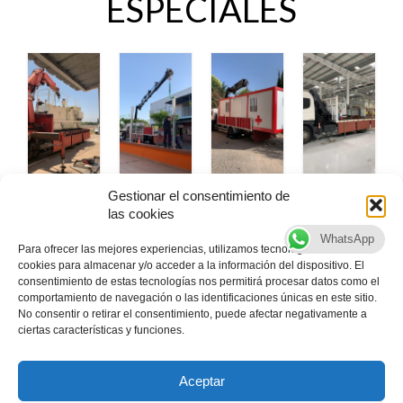
ESPECIALES
Gestionar el consentimiento de
las cookies
Empresa especializada en camiones grúa, realizamos
montajes industriales, servicios medioambientales,
WhatsApp
Para ofrecer las mejores experiencias, utilizamos tecnologías como las
transportes de maquinaria y carga y descarga de
cookies para almacenar y/o acceder a la información del dispositivo. El
maquinaria. Nos avala nuestra experiencia desde 1975.
consentimiento de estas tecnologías nos permitirá procesar datos como el
Realizamos cualquier movimiento adecuándose a la
comportamiento de navegación o las identificaciones únicas en este sitio.
necesidad de nuestros clientes.
No consentir o retirar el consentimiento, puede afectar negativamente a
ciertas características y funciones.
Aceptar